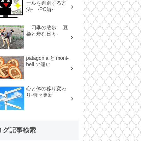
ールを判別する方
法- -PC編-
四季の散歩 -豆
柴と歩む日々-
patagonia と mont-
bell の違い
心と体の移り変わ
り-時々更新
ログ記事検索