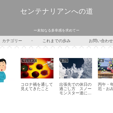
センテナリアンへの道
ー未知なる多幸感を求めてー
カテゴリー
これまでの歩み
お問い合わせ
アウトドア
アウトドア
キャンプ
高いドッ
家から歩いていけ
ゆるキャン△の聖
いくぜ
る海辺のキャンプ
地で冬キャンプを
５日で
場 -若洲海浜公
楽しんできた -富
ンプを
園キャンプ場-
士川キャンプ場-
た -三
ンプ場編