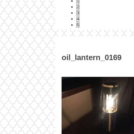
1
2
3
4
5
oil_lantern_0169