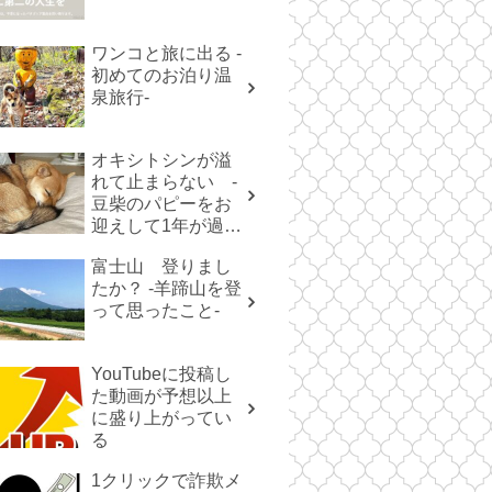
ワンコと旅に出る -
初めてのお泊り温
泉旅行-
オキシトシンが溢
れて止まらない -
豆柴のパピーをお
迎えして1年が過ぎ
た-
富士山 登りまし
たか？ -羊蹄山を登
って思ったこと-
YouTubeに投稿し
た動画が予想以上
に盛り上がってい
る
1クリックで詐欺メ