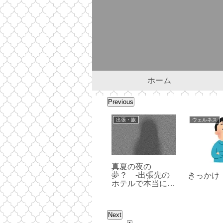
ホーム
Previous
出張・旅
自己紹介
ワンコ
・本
Reminiscence
センテナリアンっ
コメより
じ
～北の大地で過ご
てナニ？
グフード
した日々～
Next