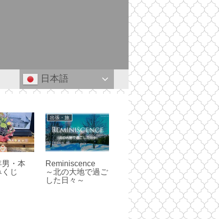
日本語
ワンコ
ウェルネス
登山
東北 ４泊
・群れない・媚び
ウォーキングのコ
舐めて
登山とキャ
ない・諦めな
ツ
めての
満喫してき
い -二歳になっ
崎公園キャ
た豆柴の性格-
-