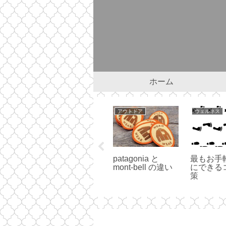
ホーム
ワンコ
アウトドア
ウェルネス
グのコ
ワンコを連れて初
patagonia と
最もお手
詣 -犬の社会化ト
mont-bell の違い
にできる
レーニング-
策