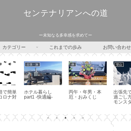
センテナリアンへの道
ー未知なる多幸感を求めてー
カテゴリー
これまでの歩み
お問い合わせ
出張・旅
体
登山
軽で簡単
ホテル暮らし
丙午・年男・本
出張先
コロナ対
part1 -快適編-
厄・おみくじ
過ごし
モンス
ってき
ー