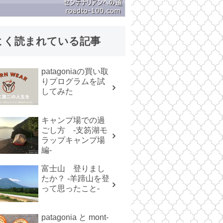
く読まれている記事
patagoniaの買い取
りプログラムを試
してみた
キャンプ場での過
ごし方 -支笏湖モ
ラップキャンプ場
編-
富士山 登りまし
たか？ -羊蹄山を登
って思ったこと-
patagonia と mont-