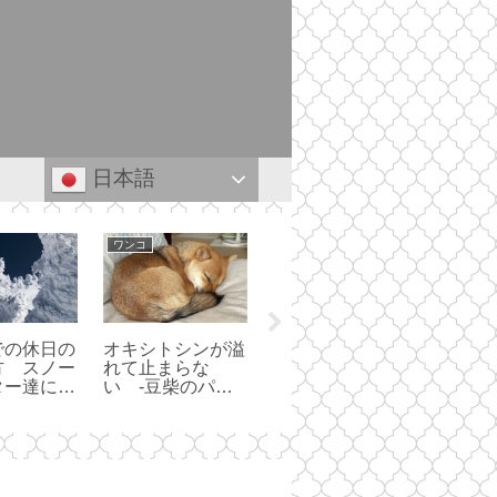
日本語
ワンコ
アウトドア
登山
での休日の
ウサギの楽園で出
カムイ
オキシトシンが溢
方 スノー
張キャンプ -大久
ラ -
れて止まらな
ター達に会
野島キャンプ場-
庭で過
い -豆柴のパピ
た ー前編
日々-
ーをお迎えして1
編
年が過ぎた-