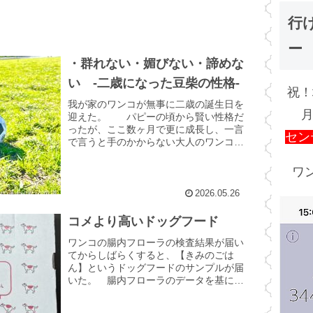
行
ー
・群れない・媚びない・諦めな
い -二歳になった豆柴の性格-
祝！
我が家のワンコが無事に二歳の誕生日を
月
迎えた。 パピーの頃から賢い性格だ
ったが、ここ数ヶ月で更に成長し、一言
セン
で言うと手のかからない大人のワンコに
成長した。 豆柴の２歳は人間に換算す
ると24歳程度の成熟度らしい。 体重
ワン
は７キロで体高は34セン...
2026.05.26
コメより高いドッグフード
ワンコの腸内フローラの検査結果が届い
てからしばらくすると、【きみのごは
ん】というドッグフードのサンプルが届
いた。 腸内フローラのデータを基に不
足している栄養素を補い、必要な栄養素
をカスタマイズしてくれるオーダーメイ