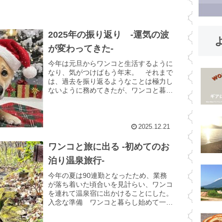
2025年の振り返り -運気の波
よ
が変わってきた-
今年は元旦からワンコと生活するように
なり、気がつけばもう年末。 それまで
は、過去を振り返るようなことは極力し
ないように務めてきたが、ワンコと暮ら
し始めると、日々を思い返すのが楽しい
ひとときになってきた。ワンコの持って
いる運気 年明け早々、自...
2025.12.21
ワンコと旅に出る -初めてのお
泊り温泉旅行-
今年の夏は90連勤となったため、業務
が落ち着いた頃合いを見計らい、ワンコ
を連れて温泉宿に出かけることにした。
入念な準備 ワンコと暮らし始めて一番
大きな変化は、外出のハードルが格段に
上がったことだ。それまでは、思いつい