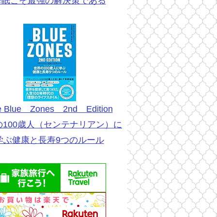
睡眠こそ最強の解決策である
e Blue Zones 2nd Edition
の100歳人（センテナリアン）に
学ぶ健康と長寿9つのルール