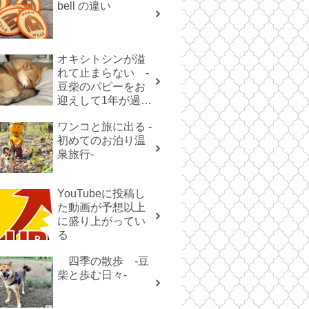
bell の違い
オキシトシンが溢
れて止まらない -
豆柴のパピーをお
迎えして1年が過ぎ
た-
ワンコと旅に出る -
初めてのお泊り温
泉旅行-
YouTubeに投稿し
た動画が予想以上
に盛り上がってい
る
四季の散歩 -豆
柴と歩む日々-