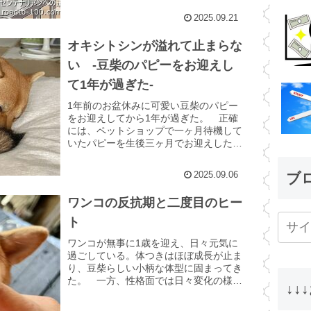
2025.09.21
オキシトシンが溢れて止まらな
い -豆柴のパピーをお迎えし
て1年が過ぎた-
1年前のお盆休みに可愛い豆柴のパピー
をお迎えしてから1年が過ぎた。 正確
には、ペットショップで一ヶ月待機して
いたパピーを生後三ヶ月でお迎えしたこ
とになるので、一年と三ヶ月が過ぎたこ
とになる。 あっという間に一年がすぎ
2025.09.06
ブ
たが、ワンコとの暮らしは...
ワンコの反抗期と二度目のヒー
ト
ワンコが無事に1歳を迎え、日々元気に
過ごしている。体つきはほぼ成長が止ま
り、豆柴らしい小柄な体型に固まってき
た。 一方、性格面では日々変化の様子
↓↓
を見せている。喜怒哀楽の感情表現が豊
かになり、意思表示をハッキリと示すよ