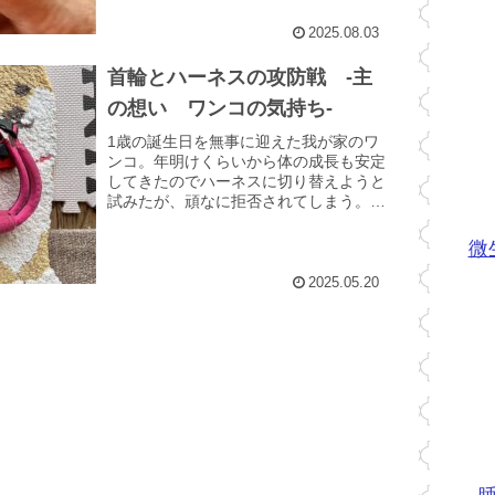
うになってきた。初めての...
2025.08.03
首輪とハーネスの攻防戦 -主
の想い ワンコの気持ち-
1歳の誕生日を無事に迎えた我が家のワ
ンコ。年明けくらいから体の成長も安定
してきたのでハーネスに切り替えようと
試みたが、頑なに拒否されてしまう。首
輪より楽そうなのに、なぜなのか？首輪
にするかハーネスにするか うちのワン
微
コは室内では裸族で過ごし...
2025.05.20