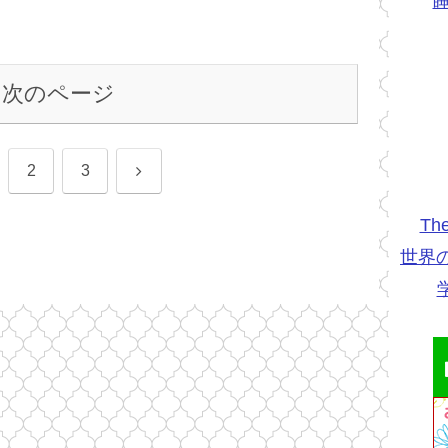
次のページ
次
2
3
へ
Th
世界