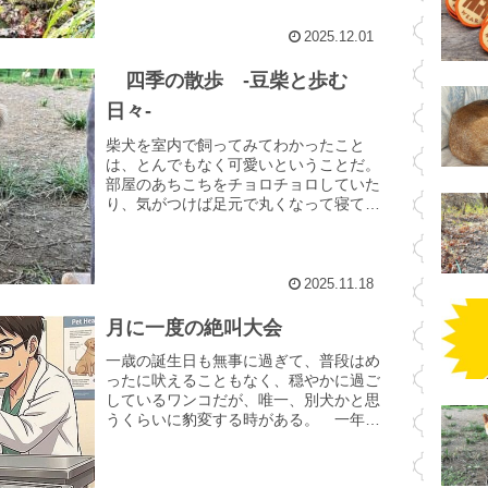
たら直ちにノープランで旅...
2025.12.01
四季の散歩 -豆柴と歩む
日々-
柴犬を室内で飼ってみてわかったこと
は、とんでもなく可愛いということだ。
部屋のあちこちをチョロチョロしていた
り、気がつけば足元で丸くなって寝てい
たり。 そんな柴犬の魅力は外ではどう
か？ 外散歩に出かけるようになり丸一
年が過ぎた。季節の移ろいと...
2025.11.18
月に一度の絶叫大会
一歳の誕生日も無事に過ぎて、普段はめ
ったに吠えることもなく、穏やかに過ご
しているワンコだが、唯一、別犬かと思
うくらいに豹変する時がある。 一年ほ
ど前、散歩デビューに備え、狂犬病の予
防接種を行うべく訪れた近所の動物病
院。 待合室では尻尾を振っ...