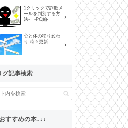
1クリックで詐欺メ
ールを判別する方
法- -PC編-
心と体の移り変わ
り-時々更新
ログ記事検索
↓おすすめの本↓↓↓