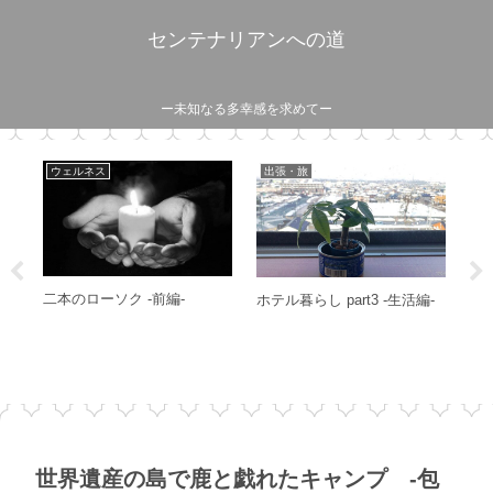
センテナリアンへの道
ー未知なる多幸感を求めてー
日常
心
日
謹
-
男だって悩んでいる -薄着
幸せですか？
の季節のチョイ漏れ対策-
世界遺産の島で鹿と戯れたキャンプ -包