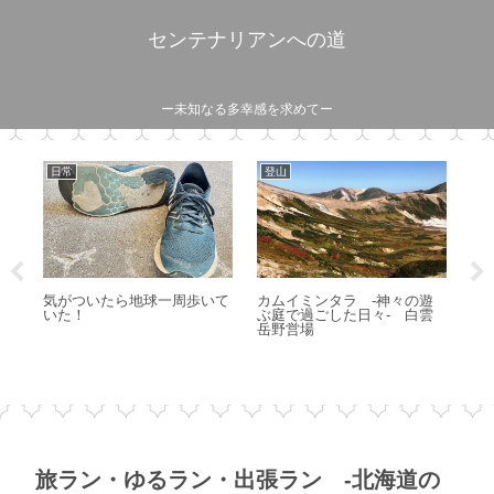
センテナリアンへの道
ー未知なる多幸感を求めてー
日常
出張・旅
キ
ワ
遊
HAPPY NEW YEAR 2024
ウォーキングの神様が生まれ
民
雲
た街へ
旅ラン・ゆるラン・出張ラン -北海道の