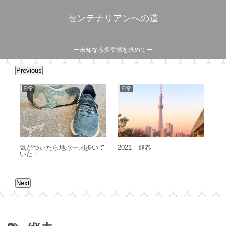
センテナリアンへの道
ー未知なる多幸感を求めてー
Previous
日常
日常
出
-
気がついたら地球一周歩いて
2021 迎春
ホ
ーニ
いた！
Next