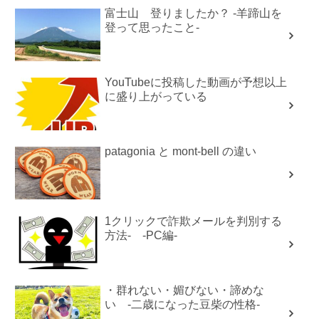
富士山 登りましたか？ -羊蹄山を
登って思ったこと-
YouTubeに投稿した動画が予想以上
に盛り上がっている
patagonia と mont-bell の違い
1クリックで詐欺メールを判別する
方法- -PC編-
・群れない・媚びない・諦めな
い -二歳になった豆柴の性格-