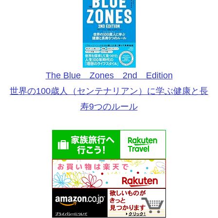
The Blue Zones 2nd Edition
世界の100歳人（センテナリアン）に学ぶ健康と長
寿9つのルール