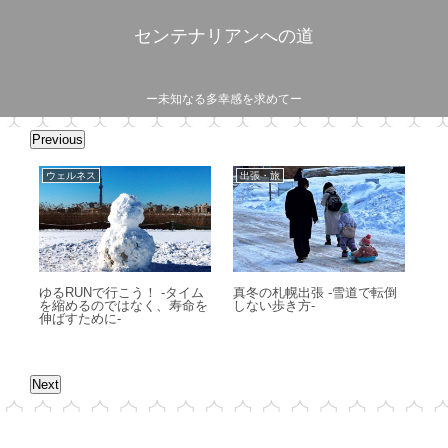
センテナリアンへの道
ー未知なる多幸感を求めてー
Previous
ウェルネス
出張・旅
ア
-
ゆるRUNで行こう！ -タイム
真冬の札幌出張 -雪道で転倒
富
を縮めるのではなく、寿命を
しない歩き方-
蹄
伸ばすために-
Next