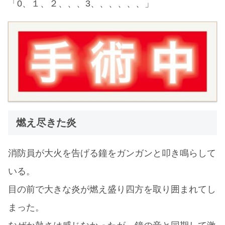
「0、１、２、、、3、、、、、、」
燃え尽きた炎
消防員が大火を告げる鐘をガンガンと叩き鳴らして
いる。
目の前で大きな炎が燃え盛り四方を取り囲まれてし
まった。